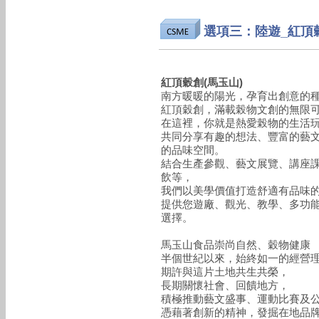
選項三：陸遊_紅頂
紅頂穀創(馬玉山)
南方暖暖的陽光，孕育出創意的
紅頂穀創，滿載榖物文創的無限
在這裡，你就是熱愛榖物的生活
共同分享有趣的想法、豐富的藝
的品味空間。
結合生產參觀、藝文展覽、講座
飲等，
我們以美學價值打造舒適有品味
提供您遊廠、觀光、教學、多功
選擇。
馬玉山食品崇尚自然、穀物健康
半個世紀以來，始終如一的經營
期許與這片土地共生共榮，
長期關懷社會、回饋地方，
積極推動藝文盛事、運動比賽及
憑藉著創新的精神，發掘在地品