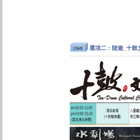
選項二：陸遊_十鼓