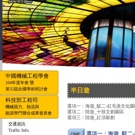
中國機械工程學會
104年度年會 暨
第32屆全國學術研討會
半日遊
科技部工程司
選項一：海遊_駁二-紅毛港文化園
機械固力、熱流與
選項二：陸遊_十鼓文創園區
能源學門聯合成果發表會
選項三：陸遊_紅頂穀創
交通資訊
Traffic Info.
選項一：海遊_駁二