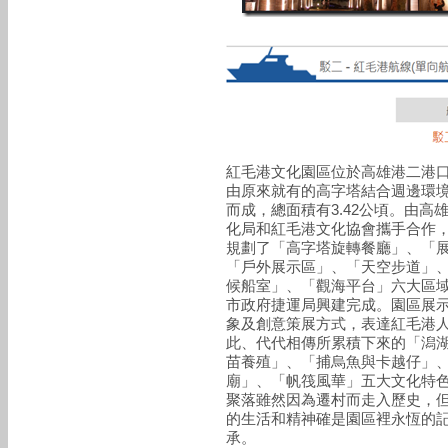
紅毛港文化園區位於高雄港二港
由原來就有的高字塔結合週邊環
而成，總面積有3.42公頃。由高
化局和紅毛港文化協會攜手合作
規劃了「高字塔旋轉餐廳」、「
「戶外展示區」、「天空步道」
候船室」、「觀海平台」六大區
市政府捷運局興建完成。園區展
象及創意策展方式，表達紅毛港
此、代代相傳所累積下來的「潟
苗養殖」、「捕烏魚與卡越仔」
廟」、「帆筏風華」五大文化特
聚落雖然因為遷村而走入歷史，
的生活和精神確是園區裡永恆的
承。