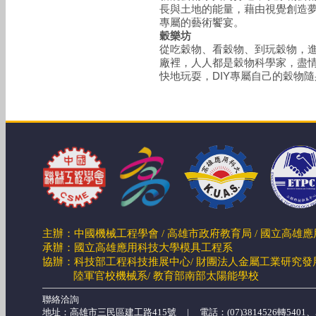
長與土地的能量，藉由視覺創造
專屬的藝術饗宴。
穀樂坊
從吃穀物、看穀物、到玩穀物，
廠裡，人人都是穀物科學家，盡
快地玩耍，DIY專屬自己的穀物
主辦：中國機械工程學會 / 高雄市政府教育局 / 國立高雄
承辦：國立高雄應用科技大學模具工程系
協辦：科技部工程科技推展中心/ 財團法人金屬工業研究發展
陸軍官校機械系/
教育部南部太陽能學校
聯絡洽詢
地址：高雄市三民區建工路415號 | 電話：(07)3814526轉5401、546