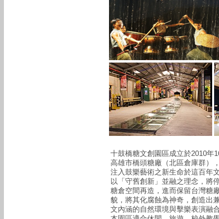
十鼓橋糖文創園區成立於2010年
高雄市橋頭糖廠（北區倉庫群）
注入鼓樂藝術之新生命於這百年
以「守舊創新」並融之理念，將
糖倉空間再造，進而保留台灣糖
貌，將其化腐蝕為神奇，創造出
文內涵的自然環境與擊樂表演融
本園區適合休閒、旅遊、校外教