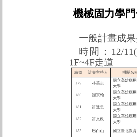
機械固力學門
一般計畫成果
時間：
12/11(
1F~4F
走道
編號
計畫主持人
機關名
國立高雄應用
179
林英志
大學
國立高雄應用
180
謝宗翰
大學
國立高雄應用
181
許進忠
大學
國立高雄應用
182
許文政
大學
183
巴白山
國立臺北教育