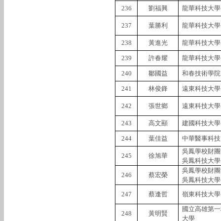
236
劉福興
龍華科技大學
237
葉勝利
龍華科技大學
238
黃進光
龍華科技大學
239
許春耀
龍華科技大學
240
鄒國益
和春技術學院
241
林俊鋒
遠東科技大學
242
張世鄉
遠東科技大學
243
高文顯
建國科技大學
244
葉佳益
中華醫事科技
吳鳳學校財團
245
徐旭華
吳鳳科技大學
吳鳳學校財團
246
蔡宏榮
吳鳳科技大學
247
蔡逢哲
嶺東科技大學
國立高雄第一
248
黃明賢
大學