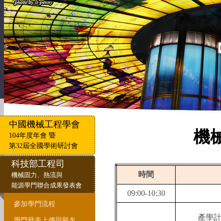
中國機械工程學會
機
104年度年會 暨
第32屆全國學術研討會
科技部工程司
時間
機械固力、熱流與
能源學門聯合成果發表會
09:00-10:30
參加學門流程
產學
學門發表上傳與報名