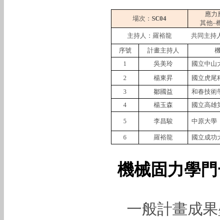
應力
場次：
SC04
其他–
主持人：羅裕龍
共同主持
序號
計畫主持人
1
吳美玲
國立中山
2
楊東昇
國立虎尾
3
鄒國益
和春技術
4
楊玉森
國立高雄
5
李昌駿
中原大學
6
羅裕龍
國立成功
機械固力學門
一般計畫成果