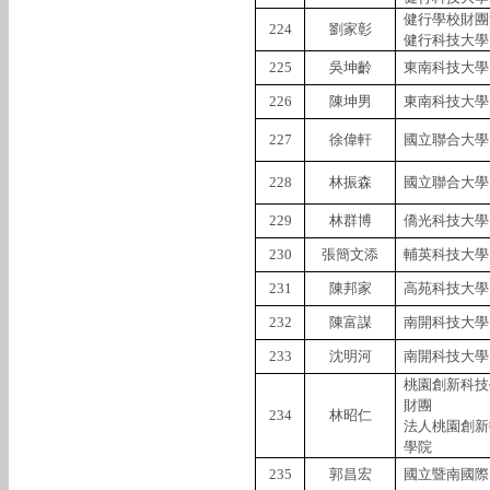
健行學校財團
224
劉家彰
健行科技大學
225
吳坤齡
東南科技大學
226
陳坤男
東南科技大學
227
徐偉軒
國立聯合大學
228
林振森
國立聯合大學
229
林群博
僑光科技大學
230
張簡文添
輔英科技大學
231
陳邦家
高苑科技大學
232
陳富謀
南開科技大學
233
沈明河
南開科技大學
桃園創新科技
財團
234
林昭仁
法人桃園創新
學院
235
郭昌宏
國立暨南國際