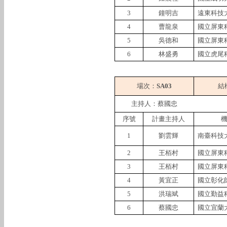
3
鐘明吉
遠東科技
4
曹龍泉
國立屏東
5
吳德和
國立屏東
6
林盛勇
國立虎尾
場次：
SA03
結
主持人：蔡國忠
序號
計畫主持人
1
劉雲輝
南臺科技
2
王栢村
國立屏東
3
王栢村
國立屏東
4
黃宜正
國立彰化
5
洪瑞斌
國立勤益
6
蔡國忠
國立宜蘭