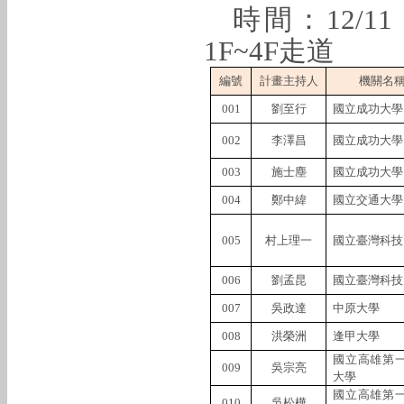
時間：
12/11 
1F~4F
走道
編號
計畫主持人
機關名
001
劉至行
國立成功大學
002
李澤昌
國立成功大學
003
施士塵
國立成功大學
004
鄭中緯
國立交通大學
005
村上理一
國立臺灣科技
006
劉孟昆
國立臺灣科技
007
吳政達
中原大學
008
洪榮洲
逢甲大學
國立高雄第
009
吳宗亮
大學
國立高雄第
010
吳松樺