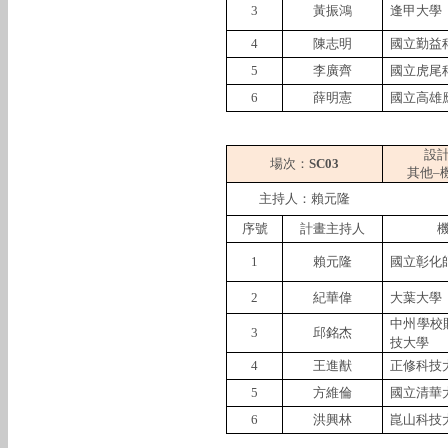
3
黃振鴻
逢甲大學
4
陳志明
國立勤益
5
李廣齊
國立虎尾
6
薛明憲
國立高雄
設
場次：
SC03
其他–
主持人：賴元隆
序號
計畫主持人
1
賴元隆
國立彰化
2
紀華偉
大葉大學
中州學校
3
邱銘杰
技大學
4
王進猷
正修科技
5
方維倫
國立清華
6
洪興林
崑山科技