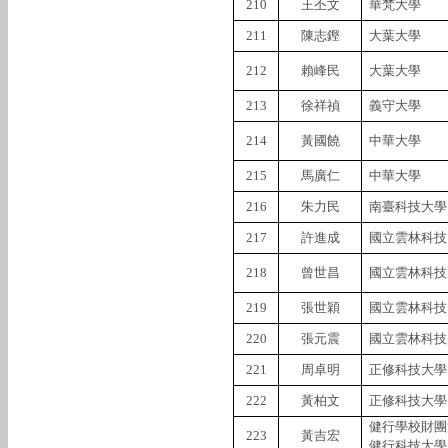
210
王丕文
華梵大學
211
陳志鏗
大葉大學
212
賴峰民
大葉大學
213
徐祥禎
義守大學
214
黃國饒
中華大學
215
馬廣仁
中華大學
216
朱力民
南臺科技大學
217
許進成
國立雲林科技
218
曾世昌
國立雲林科技
219
張世穎
國立雲林科技
220
張元震
國立雲林科技
221
周卓明
正修科技大學
222
黃柏文
正修科技大學
健行學校財團
223
黃吉宏
健行科技大學