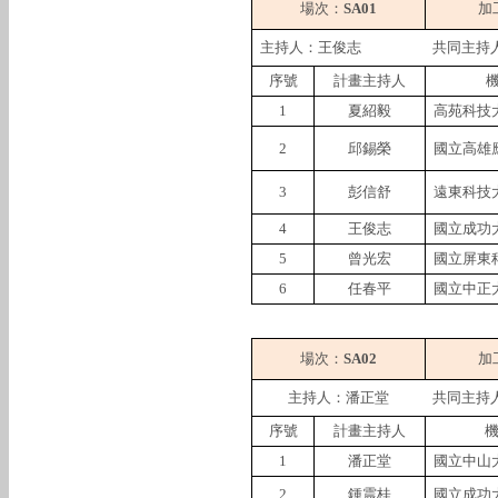
場次：
SA01
加
主持人：王俊志
共同主持
序號
計畫主持人
1
夏紹毅
高苑科技
2
邱錫榮
國立高雄
3
彭信舒
遠東科技
4
王俊志
國立成功
5
曾光宏
國立屏東
6
任春平
國立中正
場次：
SA02
加
主持人：潘正堂
共同主持
序號
計畫主持人
1
潘正堂
國立中山
2
鍾震桂
國立成功