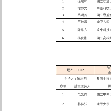
1
徐瑞坤
國立交通
2
樓靜文
中臺科技
3
蔡明義
國立勤益
4
王啟昌
逢甲大學
5
陳維方
遠東科技
6
楊俊彬
國立高雄
加
場次：
SC02
主持人：陳志明
共同主持
序號
計畫主持人
1
范光堯
國立中興
2
林佳弘
逢甲大學