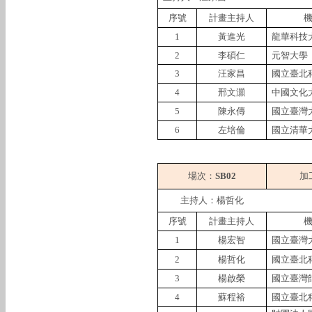
序號
計畫主持人
1
黃進光
龍華科技
2
李碩仁
元智大學
3
汪家昌
國立臺北
4
邢文灝
中國文化
5
陳永傳
國立臺灣
6
左培倫
國立清華
場次：
SB02
加
主持人：楊哲化
序號
計畫主持人
1
楊宏智
國立臺灣
2
楊哲化
國立臺北
3
楊啟榮
國立臺灣
4
蘇程裕
國立臺北