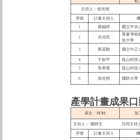
動
主持人：侯光煦
序號
計畫主持人
1
蔡錫錚
國立中央
華夏學校
2
洪光民
技大學
3
蔡孟勳
國立中正
4
于劍平
崑山科技
5
朱孝業
崑山科技
6
侯光煦
國防大學
產學計畫成果口
場次：
SC01
加
主持人：
樓靜文
共同主持
序號
計畫主持人