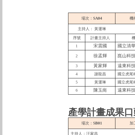
場次：
SA04
機
主持人：
黃運琳
序號
計畫主持人
宋震國
國立清
1
徐孟輝
崑山科
2
黃家輝
遠東科
3
4
謝龍昌
國立虎尾
5
黃運琳
國立虎尾
陳玉崗
遠東科
6
產學計畫成果口
場次：
SB01
加
主持人：汪家昌