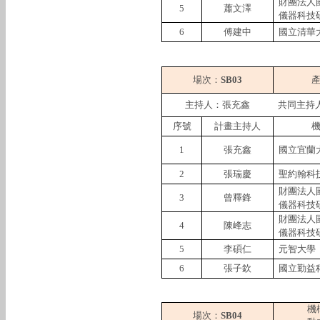
財團法人
5
蕭文澤
儀器科技
6
傅建中
國立清華
場次：
SB03
主持人：張充鑫
共同主持
序號
計畫主持人
1
張充鑫
國立宜蘭
2
張瑞慶
聖約翰科
財團法人
3
曾釋鋒
儀器科技
財團法人
4
陳峰志
儀器科技
5
李碩仁
元智大學
6
張子欽
國立勤益
機
場次：
SB04