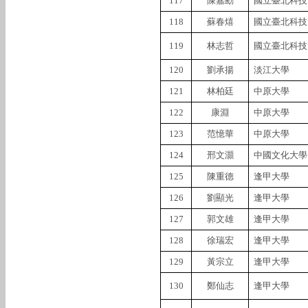
117
陳嘉勳
國立臺北科技
118
蘇春熺
國立臺北科技
119
林志哲
國立臺北科技
120
劉承揚
淡江大學
121
林柏廷
中原大學
122
康淵
中原大學
123
范憶華
中原大學
124
邢文灝
中國文化大學
125
陳重德
逢甲大學
126
劉顯光
逢甲大學
127
郭文雄
逢甲大學
128
徐瑞宏
逢甲大學
129
黃宗立
逢甲大學
130
鄭仙志
逢甲大學