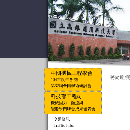
中國機械工程學會
將於近期
104年度年會 暨
第32屆全國學術研討會
科技部工程司
機械固力、熱流與
能源學門聯合成果發表會
交通資訊
Traffic Info.