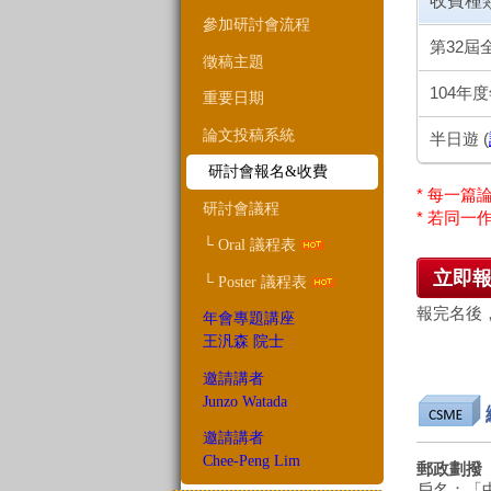
收費種
參加研討會流程
第32屆
徵稿主題
104年
重要日期
論文投稿系統
半日遊 (
研討會報名&收費
* 每一篇
研討會議程
* 若同
└ Oral 議程表
立即
└ Poster 議程表
報完名後
年會專題講座
王汎森 院士
邀請講者
Junzo Watada
邀請講者
Chee-Peng Lim
郵政劃撥
戶名：「中