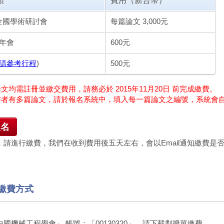
類
費用（新台幣）
全國學術研討會
每篇論文 3,000元
度年會
600元
請參考行程
)
500元
論文均需註冊並繳交費用，請務必於 2015年11月20日 前完成繳費。
一作者有多篇論文，請於報名系統中，填入每一篇論文之編號，系統會
報名
，請進行繳費，我們在收到費用後五天左右，會以Email通知繳費是
繳費方式
國機械工程學會」 帳號：「00130320」，請下載劃撥單繳費。