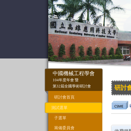
中國機械工程學會
104年度年會 暨
第32屆全國學術研討會
研討
研討會首頁
測試選單
子選單
籌備委員會