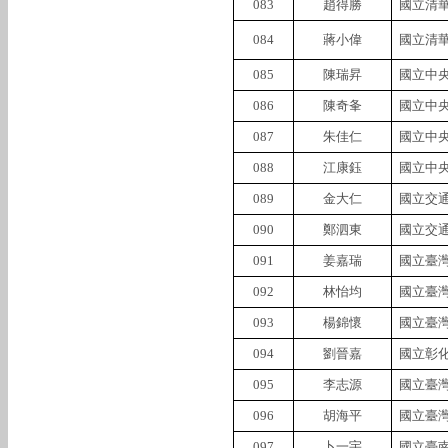
083
趙得勝
國立清
084
蔣小偉
國立清
085
陳瑞昇
國立中
086
陳奇夆
國立中
087
朱佳仁
國立中
088
江康鈺
國立中
089
金大仁
國立交
090
鄭泗東
國立交
091
姜嘉瑞
國立臺
092
林怡均
國立臺
093
楊錦懷
國立臺
094
劉晉嘉
國立彰
095
李志源
國立臺
096
胡海平
國立臺
097
卜一宇
國立臺