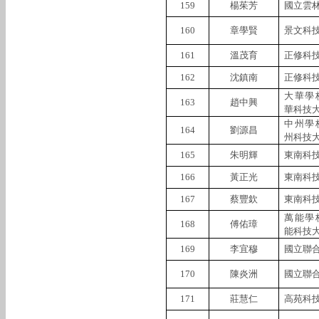
159
楊茱芳
國立雲
160
章學賢
景文科
161
溫茂育
正修科
162
沈鎮南
正修科
大華學
163
趙中興
華科技
中州學
164
劉源昌
州科技
165
朱明輝
東南科
166
黃正光
東南科
167
蔡豐欽
東南科
萬能學
168
傅佑璋
能科技
169
李宜穆
國立聯
170
陳炎洲
國立聯
171
莊慧仁
高苑科