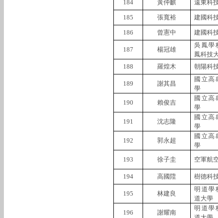
184
黃仲麒
遠東科
185
張寬裕
建國科
186
曾憲中
建國科
吳鳳學
187
楊冠雄
鳳科技
188
羅煌木
朝陽科
國立高
189
謝其昌
學
國立高
190
賴俊吉
學
國立高
191
沈志隆
學
國立高
192
郭永超
學
193
徐子圭
空軍航
194
高國陞
樹德科
明道學
195
林建良
道大學
明道學
196
謝耀南
道大學