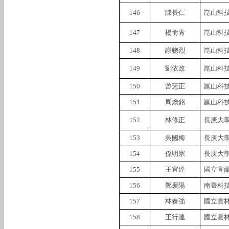
146
陳長仁
崑山科
147
楊俞青
崑山科
148
謝聰烈
崑山科
149
劉依政
崑山科
150
曾憲正
崑山科
151
周煥銘
崑山科
152
林修正
長庚大
153
吳國梅
長庚大
154
孫明宗
長庚大
155
王宜達
國立宜
156
鄭慶陽
南臺科
157
林春強
國立雲
158
王行達
國立雲