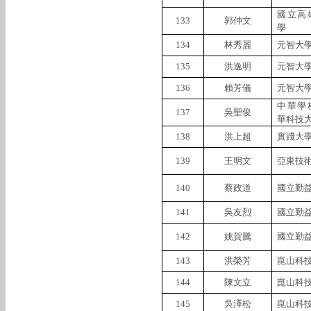
國立高
133
郭仲文
學
134
林秀麗
元智大
135
洪逸明
元智大
136
賴芳儀
元智大
中華學
137
吳聖俊
華科技
138
洪上超
實踐大
139
王明文
亞東技
140
蔡政道
國立勤
141
吳友烈
國立勤
142
姚賀騰
國立勤
143
洪榮芳
崑山科
144
陳文立
崑山科
145
吳澤松
崑山科