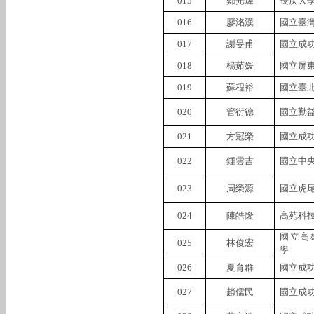
015
鄭光煒
長庚大
016
廖洺漢
國立臺
017
謝旻甫
國立成
018
楊茹媛
國立屏
019
蘇程裕
國立臺
020
管衍德
國立勤
021
方冠榮
國立成
022
鍾雲吉
國立中
023
周榮源
國立虎
024
陳皓隆
高苑科
國立高
025
林俊宏
學
026
夏育群
國立成
027
趙儒民
國立成