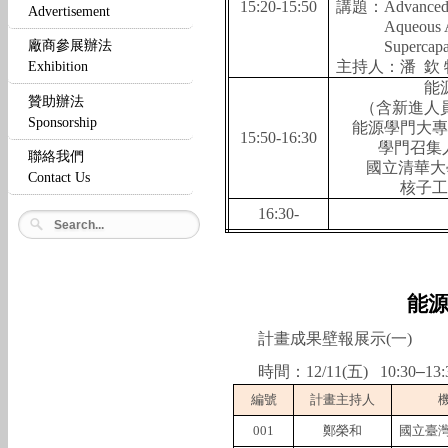
15:20-15:50
講題：
Advanced 
Advertisement
Aqueous 
廠商參展辦法
Supercapa
主持人：潘
欽
Exhibition
能
贊助辦法
（含新進人
Sponsorship
能源學門大專
15:50-16:30
學門召集
聯絡我們
國立清華大
Contact Us
核子工
16:30-
能
計畫成果壁報展示
(
一
)
時間：
12/11(
五
)
10:30
–
13
編號
計畫主持人
001
鄭榮和
國立臺