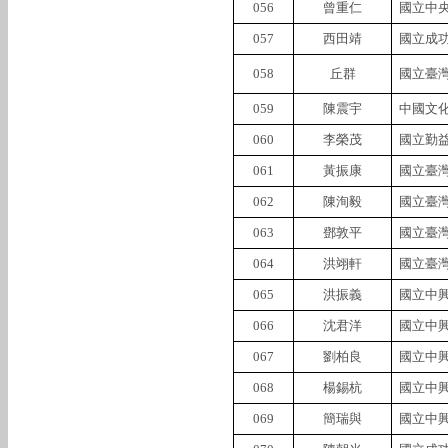
056
曾重仁
國立中
057
西田靖
國立成
058
丘群
國立臺
059
陳震宇
中國文
060
李榮茂
國立勤
061
黃振康
國立臺
062
陳洵毅
國立臺
063
鄧敦平
國立臺
064
洪翊軒
國立臺
065
洪振義
國立中
066
沈君洋
國立中
067
劉柏良
國立中
068
楊錫杭
國立中
069
簡瑞與
國立中