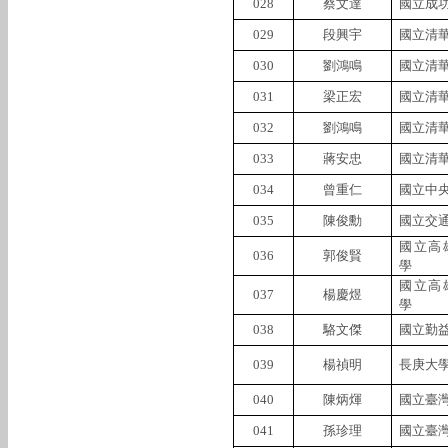
028
蔡文達
國立成
029
段興宇
國立清
030
劉鴻鳴
國立清
031
梁正宏
國立清
032
劉鴻鳴
國立清
033
蔣安忠
國立清
034
曾重仁
國立中
035
陳俊勳
國立交
國立高
036
郭俊賢
學
國立高
037
楊慶煜
學
038
駱文傑
國立勤
039
楊禎明
長庚大
040
陳炳煇
國立臺
041
孫珍理
國立臺