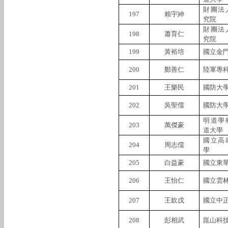
財團法
197
賴宇紳
究院
財團法
198
蕭育仁
究院
199
黃裕培
國立金
200
鄭善仁
陸軍專
201
王樂民
國防大
202
吳聖儒
國防大
明道學
203
萬傑豪
道大學
國立高
204
周志儒
學
205
白益豪
國立東
206
王怡仁
國立雲
207
王欽戊
國立中
208
彭相武
崑山科